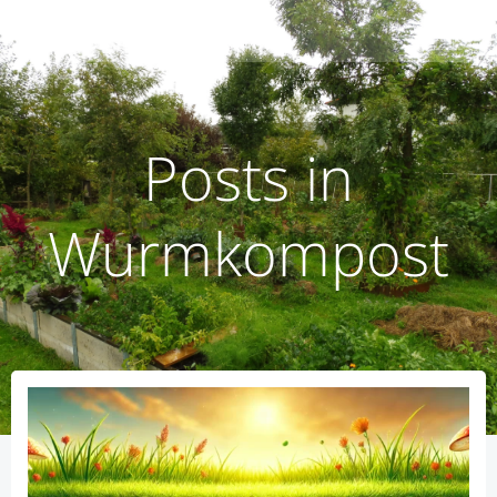
Zum
humusoptimus
Inhalt
springen
Posts in
Wurmkompost