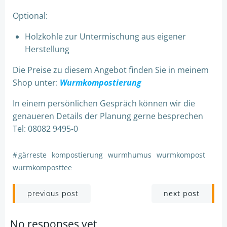
Optional:
Holzkohle zur Untermischung aus eigener
Herstellung
Die Preise zu diesem Angebot finden Sie in meinem
Shop unter:
Wurmkompostierung
In einem persönlichen Gespräch können wir die
genaueren Details der Planung gerne besprechen
Tel: 08082 9495-0
#
gärreste
kompostierung
wurmhumus
wurmkompost
wurmkomposttee
Post
Post
next post
previous post
navigation
navigation
No responses yet