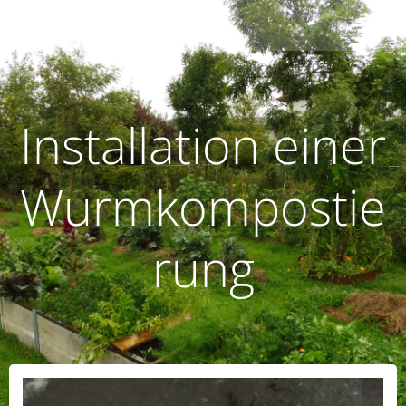
Zum
humusoptimus
Inhalt
springen
Installation einer
Wurmkompostie
rung