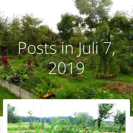
Zum
humusoptimus
Inhalt
springen
Posts in Juli 7,
2019