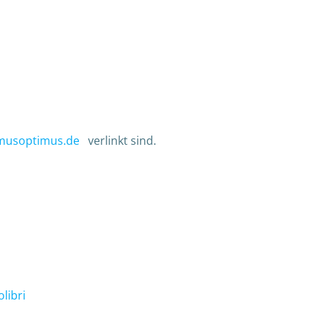
musoptimus.de
verlinkt sind.
olibri