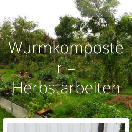
Zum
humusoptimus
Inhalt
springen
Wurmkomposte
r –
Herbstarbeiten