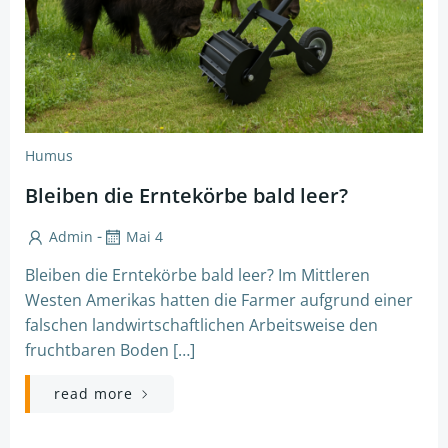
Humus
Bleiben die Erntekörbe bald leer?
-
Admin
Mai 4
Bleiben die Erntekörbe bald leer? Im Mittleren
Westen Amerikas hatten die Farmer aufgrund einer
falschen landwirtschaftlichen Arbeitsweise den
fruchtbaren Boden […]
read more