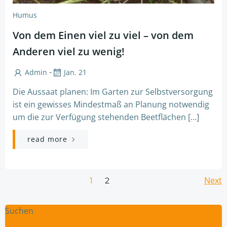
Humus
Von dem Einen viel zu viel – von dem
Anderen viel zu wenig!
-
Admin
Jan. 21
Die Aussaat planen: Im Garten zur Selbstversorgung
ist ein gewisses Mindestmaß an Planung notwendig
um die zur Verfügung stehenden Beetflächen […]
read more
Posts
Po
Page
Next
Page
1
2
navigation
na
Suchen