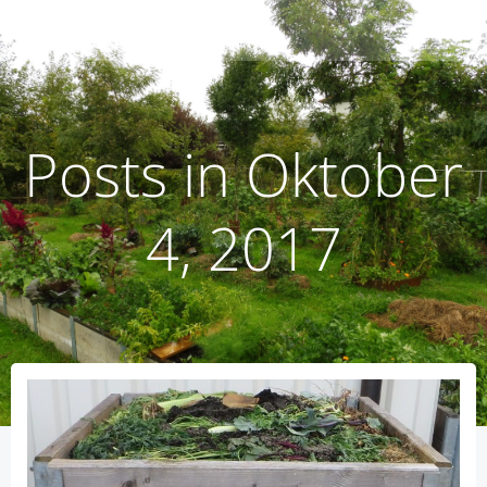
Zum
humusoptimus
Inhalt
springen
Posts in Oktober
4, 2017