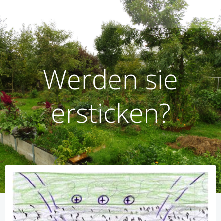
Zum
humusoptimus
Inhalt
springen
Werden sie
ersticken?