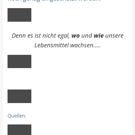
Denn es ist nicht egal,
wo
und
wie
unsere
Lebensmittel wachsen…..
Quellen: