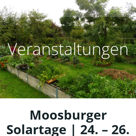
Zum
humusoptimus
Inhalt
springen
Veranstaltungen
Moosburger
Solartage | 24. – 26.