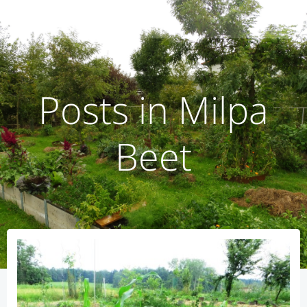
Zum
humusoptimus
Inhalt
springen
Posts in Milpa
Beet