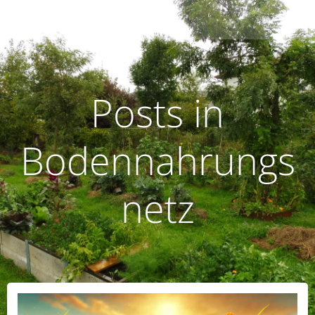
Zum
humusoptimus
Inhalt
springen
Posts in
Bodennahrungs
netz