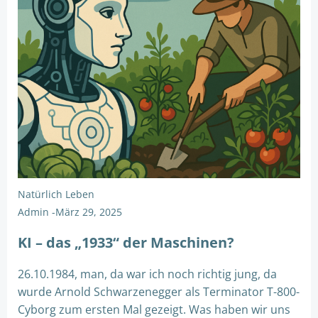
Natürlich Leben
Admin
-
März 29, 2025
KI – das „1933“ der Maschinen?
26.10.1984, man, da war ich noch richtig jung, da
wurde Arnold Schwarzenegger als Terminator T-800-
Cyborg zum ersten Mal gezeigt. Was haben wir uns