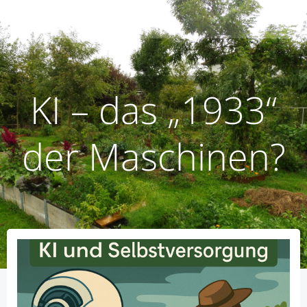
Zum
humusoptimus
Inhalt
springen
KI – das „1933“
der Maschinen?