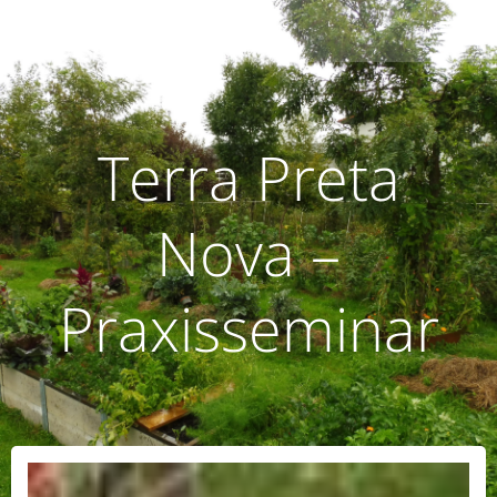
Zum
humusoptimus
Inhalt
springen
Terra Preta
Nova –
Praxisseminar