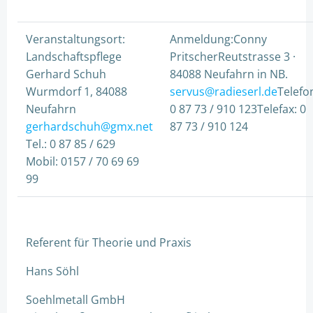
Veranstaltungsort:
Anmeldung:Conny
Landschaftspflege
PritscherReutstrasse 3 ·
Gerhard Schuh
84088 Neufahrn in NB.
Wurmdorf 1, 84088
servus@radieserl.de
Telefo
Neufahrn
0 87 73 / 910 123Telefax: 0
gerhardschuh@gmx.net
87 73 / 910 124
Tel.: 0 87 85 / 629
Mobil: 0157 / 70 69 69
99
Referent für Theorie und Praxis
Hans Söhl
Soehlmetall GmbH