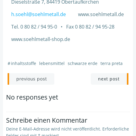
Dieselstraße 7, 84419 Obertaufkirchen
h.soehl@soehlmetall.de
www.soehlmetall.de
Tel. 0 80 82 / 94 95-0 • Fax 0 80 82 / 94 95-28
www.soehlmetall-shop.de
#
inhaltsstoffe
lebensmittel
schwarze erde
terra preta
Post
Post
next post
previous post
navigation
navigation
No responses yet
Schreibe einen Kommentar
Deine E-Mail-Adresse wird nicht veröffentlicht.
Erforderliche
Felder sind mit
*
markiert