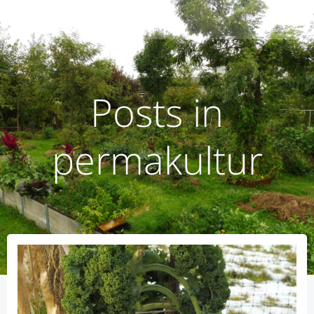
Zum
humusoptimus
Inhalt
springen
Posts in
permakultur