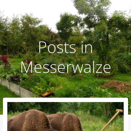
Zum
humusoptimus
Inhalt
springen
Posts in
Messerwalze