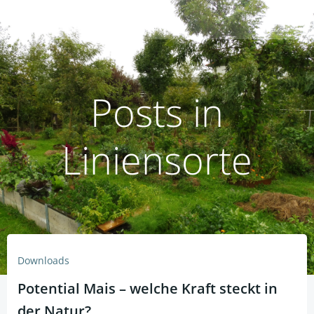
Zum
humusoptimus
Inhalt
springen
Posts in
Liniensorte
Downloads
Potential Mais – welche Kraft steckt in
der Natur?