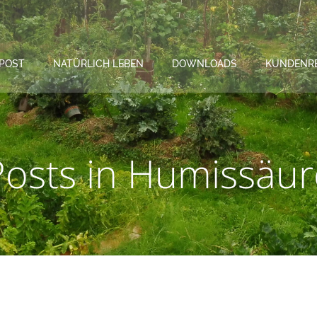
POST
NATÜRLICH LEBEN
DOWNLOADS
KUNDENR
Posts in Humissäur