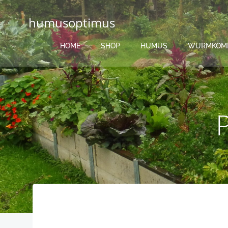
Zum
Inhalt
humusoptimus
springen
HOME
SHOP
HUMUS
WURMKOM