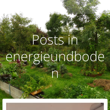
Zum
humusoptimus
Inhalt
springen
Posts in
energieundbode
n