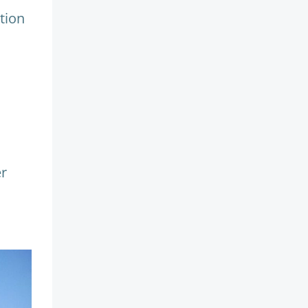
tion
er