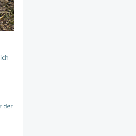
ich
r der
e