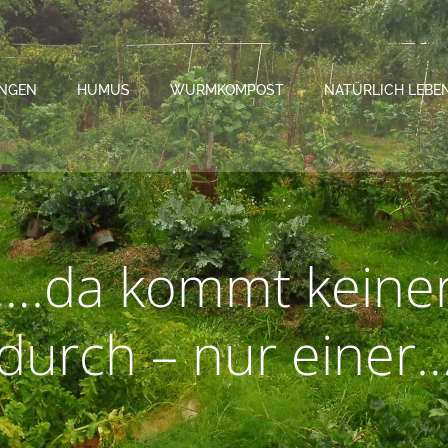
NGEN
HUMUS
WURMKOMPOST
NATÜRLICH LEBE
….da kommt keine
durch – nur einer