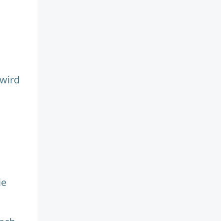
wird
ie