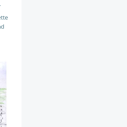
.
tte
nd