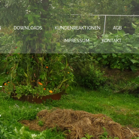
N
DOWNLOADS
KUNDENREAKTIONEN
AGB
IMPRESSUM
KONTAKT
r
…