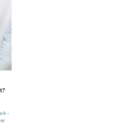
t?
ück –
rer