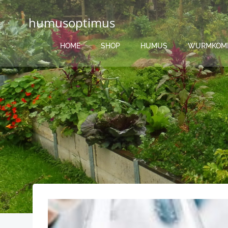
Zum
Inhalt
humusoptimus
springen
HOME
SHOP
HUMUS
WURMKOM