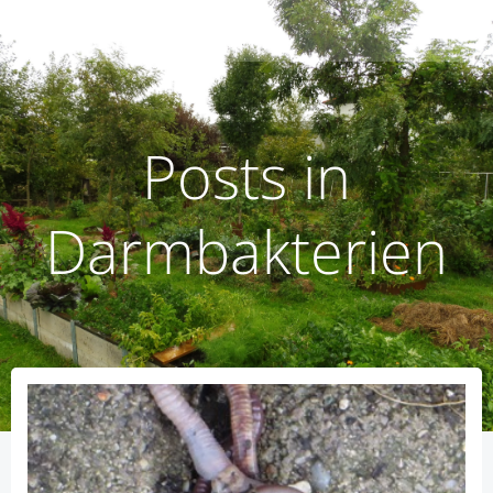
Zum
humusoptimus
Inhalt
springen
Posts in
Darmbakterien